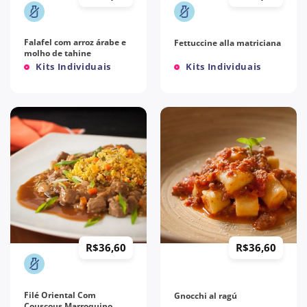
Falafel com arroz árabe e
Fettuccine alla matriciana
molho de tahine
Kits Individuais
Kits Individuais
R$
36,60
R$
36,60
Filé Oriental Com
Gnocchi al ragú
Couscous Marroquino