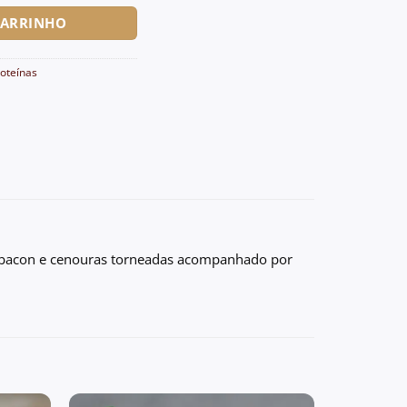
CARRINHO
oteínas
s, bacon e cenouras torneadas acompanhado por