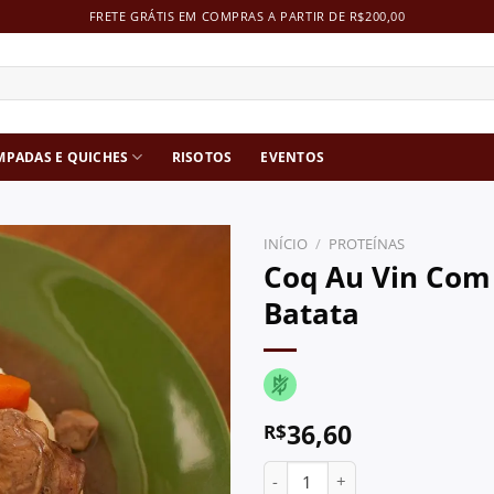
FRETE GRÁTIS EM COMPRAS A PARTIR DE R$200,00
MPADAS E QUICHES
RISOTOS
EVENTOS
INÍCIO
/
PROTEÍNAS
Coq Au Vin Com
Batata
36,60
R$
Coq Au Vin Com Pure De Bata