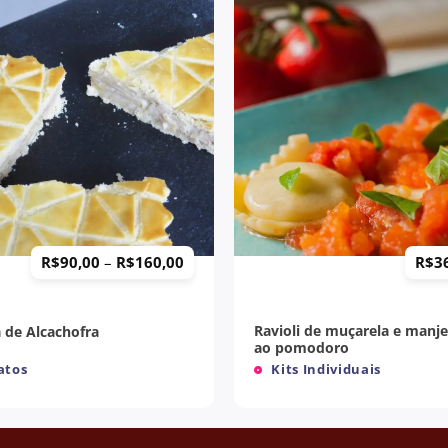
+
Price
R$
90,00
–
R$
160,00
R$
3
range:
R$90,00
through
R$160,00
Ravioli de muçarela e manje
 de Alcachofra
ao pomodoro
atos
Kits Individuais