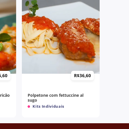
+
6,60
R$
36,60
ricão
Polpetone com fettuccine al
sugo
Kits Individuais