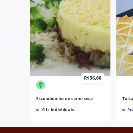
+
+
R$
36,60
R$
36,60
Escondidinho de carne seca
Torta
Kits Individuais
Pr