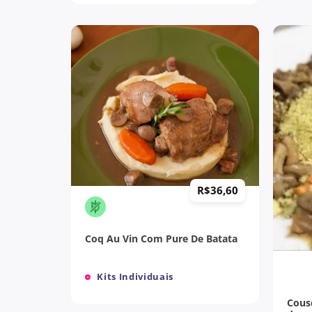
+
R$
36,60
Coq Au Vin Com Pure De Batata
+
Kits Individuais
Cous