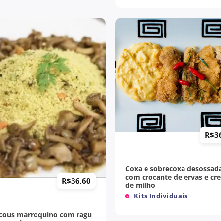
+
R$
3
Coxa e sobrecoxa desossad
com crocante de ervas e cr
R$
36,60
de milho
Kits Individuais
cous marroquino com ragu