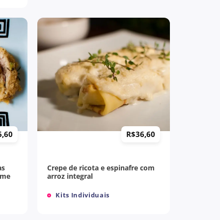
+
6,60
R$
36,60
as
Crepe de ricota e espinafre com
eme
arroz integral
Kits Individuais