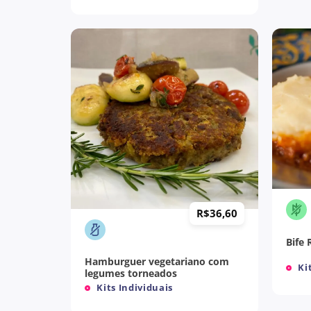
+
+
R$
36,60
Bife
Hamburguer vegetariano com
Kit
legumes torneados
Kits Individuais