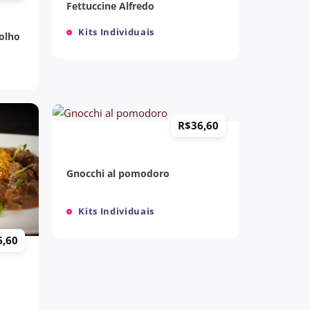
Fettuccine Alfredo
Kits Individuais
molho
+
R$
36,60
Gnocchi al pomodoro
Kits Individuais
6,60