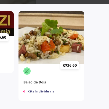
6,60
+
R$
36,60
Baião de Dois
Kits Individuais