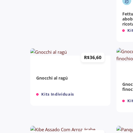
Fettu
abobr
rico
Kit
+
R$
36,60
+
Gnocchi al ragú
Gnocc
finoc
Kits Individuais
Kit
+
+