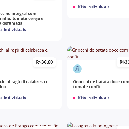
Kits Individuais
ccine integral com
inha, tomate cereja e
ta defumada
s Individuais
+
R$
36,60
R$
3
hi al ragù di calabresa e
Gnocchi de batata doce co
hio
tomate confit
s Individuais
Kits Individuais
+