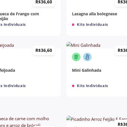
R$
36,60
R$
3
ueca de Frango com
Lasagna alla bolognese
ijão
s Individuais
Kits Individuais
+
R$
36,60
R$
3
feijoada
Mini Galinhada
s Individuais
Kits Individuais
+
R$
3