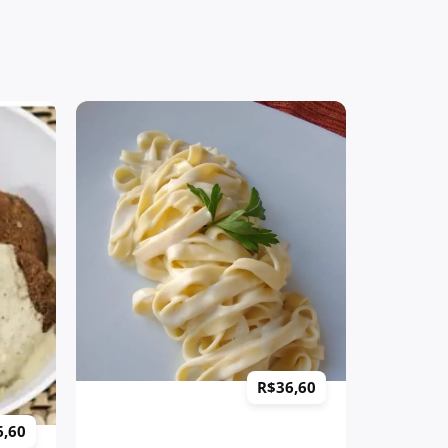
+
R$
36,60
6,60