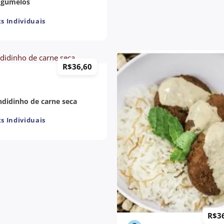
ogumelos
s Individuais
R$
36,60
ndidinho de carne seca
s Individuais
+
R$
3