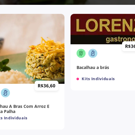
+
R$
3
Bacalhau a brás
Kits Individuais
R$
36,60
lhau A Bras Com Arroz E
ta Palha
s Individuais