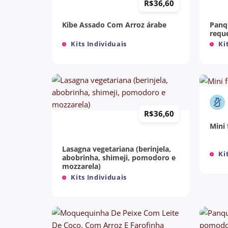
R$
36,60
Panq
Kibe Assado Com Arroz árabe
reque
Kits Individuais
Kit
+
+
R$
36,60
Mini 
Lasagna vegetariana (berinjela,
Kit
abobrinha, shimeji, pomodoro e
mozzarela)
Kits Individuais
+