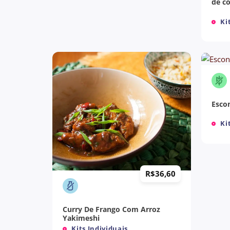
de c
Kit
+
Esco
Kit
+
R$
36,60
Curry De Frango Com Arroz
Yakimeshi
Kits Individuais