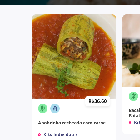
+
+
R$
36,60
Baca
Bata
Kit
Abobrinha recheada com carne
Kits Individuais