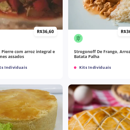
+
R$
36,60
R$
3
t Pierre com arroz integral e
Strogonoff De Frango, Arro
mes assados
Batata Palha
ts Individuais
Kits Individuais