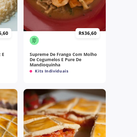
+
6,60
R$
36,60
z E
Supreme De Frango Com Molho
De Cogumelos E Pure De
Mandioquinha
Kits Individuais