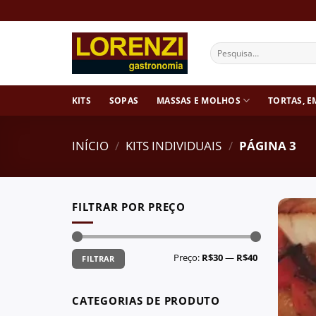
Skip
to
content
Pesquisar
por:
KITS
SOPAS
MASSAS E MOLHOS
TORTAS, E
INÍCIO
/
KITS INDIVIDUAIS
/
PÁGINA 3
FILTRAR POR PREÇO
Preço
Preço
Preço:
R$30
—
R$40
FILTRAR
mínimo
máximo
CATEGORIAS DE PRODUTO