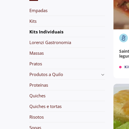
Empadas
Kits
+
Kits Individuais
Lorenzi Gastronomia
Sain
Massas
legu
Pratos
Ki
Produtos a Quilo
Proteínas
Quiches
Quiches e tortas
Risotos
Sopas