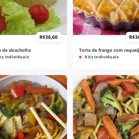
+
R$
36,60
R$
3
a de alcachofra
Torta de frango com requei
ts Individuais
Kits Individuais