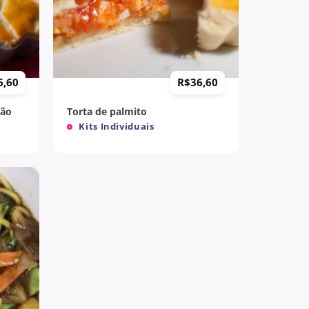
+
6,60
R$
36,60
jão
Torta de palmito
Kits Individuais