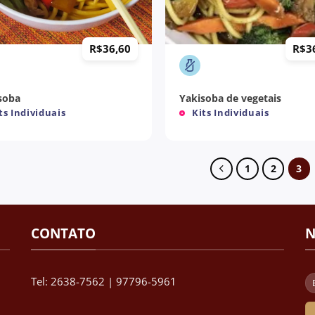
+
R$
36,60
R$
3
soba
Yakisoba de vegetais
ts Individuais
Kits Individuais
1
2
3
CONTATO
N
Tel: 2638-7562 | 97796-5961