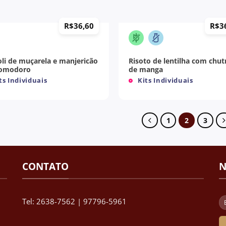
+
R$
36,60
R$
3
oli de muçarela e manjericão
Risoto de lentilha com chu
pomodoro
de manga
ts Individuais
Kits Individuais
1
2
3
CONTATO
N
Tel: 2638-7562 | 97796-5961