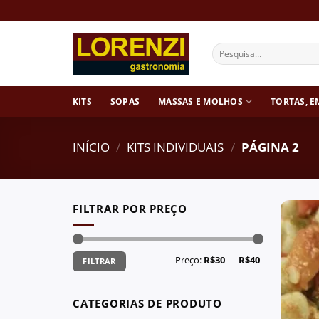
Skip
to
content
Pesquisar
por:
KITS
SOPAS
MASSAS E MOLHOS
TORTAS, E
INÍCIO
/
KITS INDIVIDUAIS
/
PÁGINA 2
FILTRAR POR PREÇO
Preço
Preço
Preço:
R$30
—
R$40
FILTRAR
mínimo
máximo
CATEGORIAS DE PRODUTO