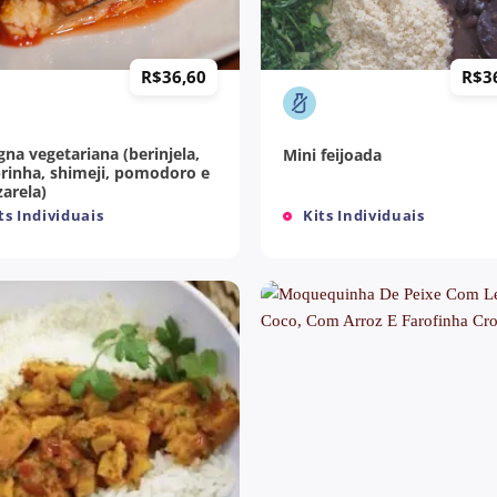
+
R$
36,60
R$
3
gna vegetariana (berinjela,
Mini feijoada
rinha, shimeji, pomodoro e
arela)
ts Individuais
Kits Individuais