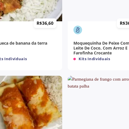
+
R$
36,60
R$
3
Moquequinha De Peixe Co
eca de banana da terra
Leite De Coco, Com Arroz E
Farofinha Crocante
ts Individuais
Kits Individuais