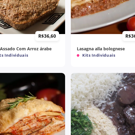
+
R$
36,60
R$
3
 Assado Com Arroz árabe
Lasagna alla bolognese
ts Individuais
Kits Individuais