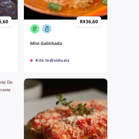
+
6,60
R$
36,60
Mini Galinhada
Kits Individuais