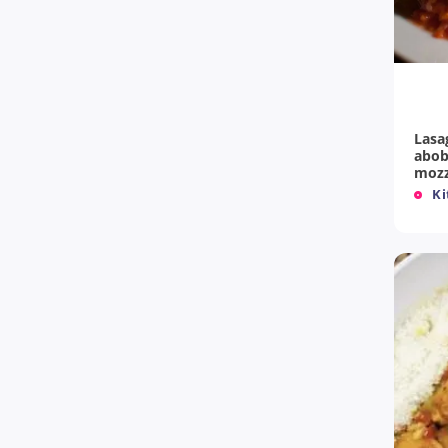
+
Lasa
abob
mozz
Ki