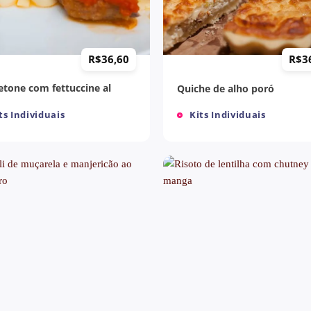
+
R$
36,60
R$
3
etone com fettuccine al
Quiche de alho poró
ts Individuais
Kits Individuais