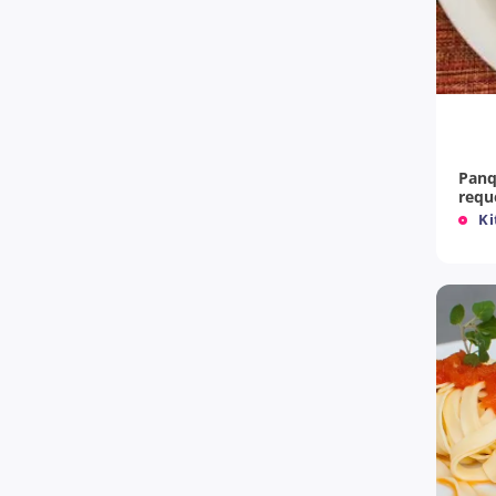
+
Panq
requ
Ki