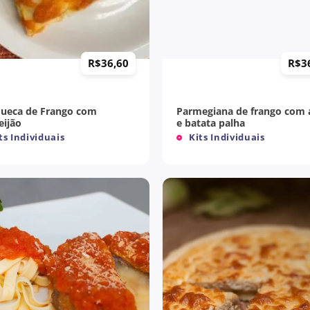
+
R$
36,60
R$
3
ueca de Frango com
Parmegiana de frango com 
eijão
e batata palha
ts Individuais
Kits Individuais