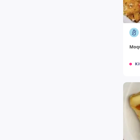
+
Moqu
Ki