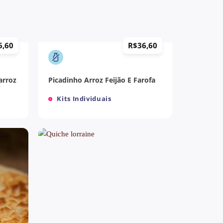
+
6,60
R$
36,60
arroz
Picadinho Arroz Feijão E Farofa
Kits Individuais