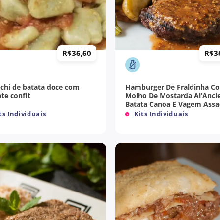
+
R$
36,60
R$
3
chi de batata doce com
Hamburger De Fraldinha C
te confit
Molho De Mostarda Al’Anci
Batata Canoa E Vagem Ass
ts Individuais
Kits Individuais