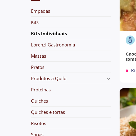
Empadas
Kits
+
Kits Individuais
Lorenzi Gastronomia
Gnoc
Massas
toma
Pratos
Ki
Produtos a Quilo
Proteínas
Quiches
Quiches e tortas
Risotos
Sopas