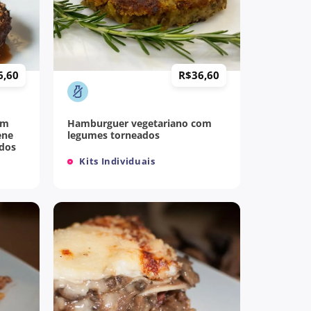
+
6,60
R$
36,60
om
Hamburguer vegetariano com
ene
legumes torneados
ados
Kits Individuais